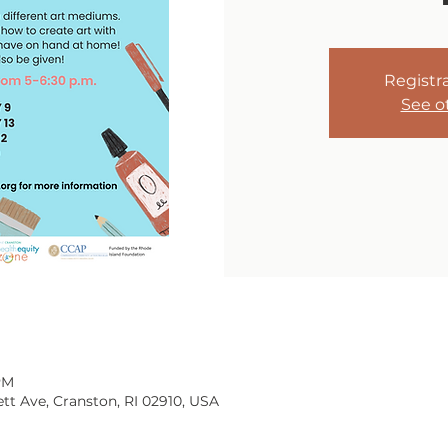
Registra
See o
PM
tt Ave, Cranston, RI 02910, USA