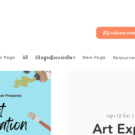
ព្រឹត្តិការណ៍នាពេលខ
w Page
New Page
អំពី
គំនិតផ្តួចផ្តើមរបស់យើង។
Resource
អង្គារ 12 មីនា
  | 
Art Ex