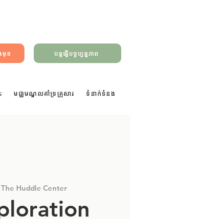
ាងមុខ
បន្តធ្វើបច្ចុប្បន្នភាព
s
មជ្ឈមណ្ឌលគាំទ្រគ្រួសារ
ទំនាក់ទំនង
 
The Huddle Center
ploration